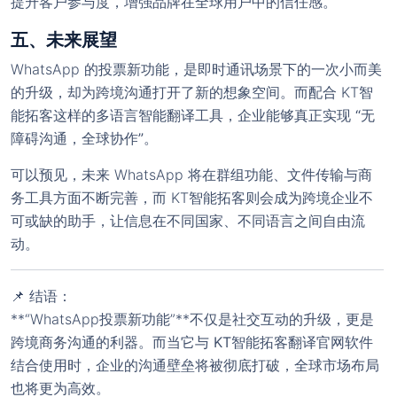
提升客户参与度
，增强品牌在全球用户中的信任感。
五、未来展望
WhatsApp 的投票新功能，是即时通讯场景下的一次小而美
的升级，却为跨境沟通打开了新的想象空间。而配合 KT智
能拓客这样的多语言智能翻译工具，企业能够真正实现
“无
障碍沟通，全球协作”
。
可以预见，未来 WhatsApp 将在群组功能、文件传输与商
务工具方面不断完善，而 KT智能拓客则会成为跨境企业不
可或缺的助手，让信息在不同国家、不同语言之间自由流
欢迎使用 KT智能拓客翻译（控
动。
! 官网
天智能拓客）
📌 结语：
使用前，请
联系客服
开通后台。
**“WhatsApp投票新功能”**不仅是社交互动的升级，更是
注意：官方最新尝鲜版安装包版本号为 3.5.1（大
跨境商务沟通的利器。而当它与
KT智能拓客翻译官网软件
小：115M）；
稳定版 版本号为：v3.4.68（大小：
结合使用时，企业的沟通壁垒将被彻底打破，全球市场布局
111.54M）若安装包大小与对应版本大小不符，则极
也将更为高效。