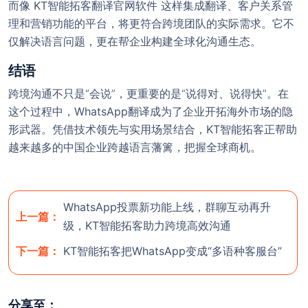
而像
KT智能拓客翻译官网软件
这样集成翻译、客户关系管
理和营销功能的平台，将更符合跨境团队的实际需求。它不
仅解决语言问题，更在帮企业构建全球化沟通生态。
结语
欢迎使用 KT智能拓客翻译（控
跨境沟通不只是“会说”，更重要的是“说得对、说得快”。在
! 官网
天智能拓客）
这个过程中，
WhatsApp翻译
成为了企业开拓海外市场的隐
形武器。凭借技术领先与实用场景结合，
KT智能拓客
正帮助
使用前，请
联系客服
开通后台。
越来越多的中国企业跨越语言藩篱，把握全球商机。
注意：官方最新尝鲜版安装包版本号为 3.5.1（大
小：115M）；
稳定版 版本号为：v3.4.68（大小：
WhatsApp投票新功能上线，群聊互动再升
111.54M）若安装包大小与对应版本大小不符，则极
上一篇：
级，KT智能拓客助力跨境高效沟通
有可能为病毒版本。一定要在官方渠道中下
载！！！切记，切记，切记！！！
下一篇：
KT智能拓客把WhatsApp变成“多语种客服台”
关闭
开通团队后台
分享至：