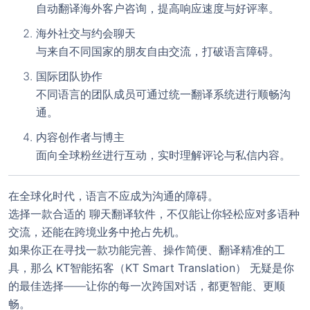
自动翻译海外客户咨询，提高响应速度与好评率。
海外社交与约会聊天
与来自不同国家的朋友自由交流，打破语言障碍。
国际团队协作
不同语言的团队成员可通过统一翻译系统进行顺畅沟
通。
内容创作者与博主
面向全球粉丝进行互动，实时理解评论与私信内容。
欢迎使用 KT智能拓客翻译（控
! 官网
在全球化时代，语言不应成为沟通的障碍。
天智能拓客）
选择一款合适的
聊天翻译软件
，不仅能让你轻松应对多语种
交流，还能在跨境业务中抢占先机。
使用前，请
联系客服
开通后台。
如果你正在寻找一款功能完善、操作简便、翻译精准的工
注意：官方最新尝鲜版安装包版本号为 3.5.1（大
具，那么
KT智能拓客（KT Smart Translation）
无疑是你
小：115M）；
稳定版 版本号为：v3.4.68（大小：
的最佳选择——让你的每一次跨国对话，都更智能、更顺
111.54M）若安装包大小与对应版本大小不符，则极
畅。