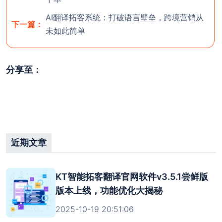
AI翻译拓客系统：打破语言壁垒，跨境营销从
下一篇：
未如此简单
分享至：
欢迎使用 KT智能拓客翻译（控
! 官网
天智能拓客）
使用前，请
联系客服
开通后台。
注意：官方最新尝鲜版安装包版本号为 3.5.1（大
近期文章
小：115M）；
稳定版 版本号为：v3.4.68（大小：
111.54M）若安装包大小与对应版本大小不符，则极
有可能为病毒版本。一定要在官方渠道中下
KT智能拓客翻译官网软件v3.5.1尝鲜版
载！！！切记，切记，切记！！！
版本上线，功能优化大揭秘
2025-10-19 20:51:06
关闭
开通团队后台