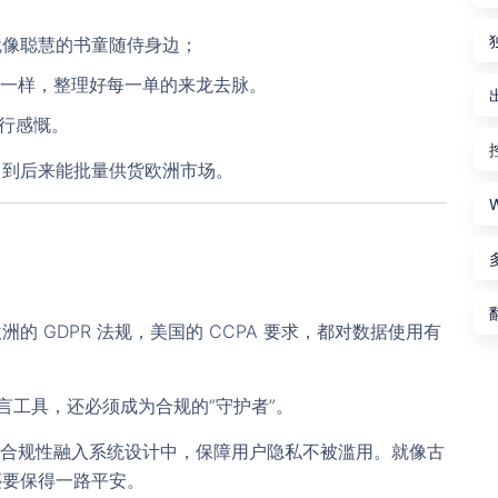
就像聪慧的书童随侍身边；
本一样，整理好每一单的来龙去脉。
周行感慨。
，到后来能批量供货欧洲市场。
欢迎使用 KT智能拓客翻译（控天智能拓
! 官网
客）
使用前，请
联系客服
开通后台。
注意：官方最新尝鲜版安装包版本号为 3.5.1（大小：115M）；
 GDPR 法规，美国的 CCPA 要求，都对数据使用有
稳定版 版本号为：v3.4.68（大小：111.54M）若安装包大小与
应版本大小不符，则极有可能为病毒版本。一定要在官方渠道中
言工具，还必须成为合规的“守护者”。
下载！！！切记，切记，切记！！！
把合规性融入系统设计中，保障用户隐私不被滥用。就像古
关闭
开通团队后台
还要保得一路平安。