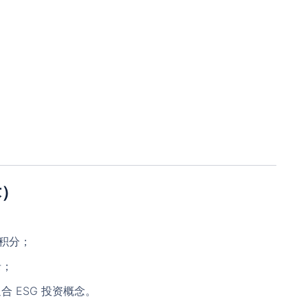
欢迎使用 KT智能拓客翻译（控天智能拓
! 官网
客）
使用前，请
联系客服
开通后台。
注意：官方最新尝鲜版安装包版本号为 3.5.1（大小：115M）；
稳定版 版本号为：v3.4.68（大小：111.54M）若安装包大小与
应版本大小不符，则极有可能为病毒版本。一定要在官方渠道中
下载！！！切记，切记，切记！！！
术）
关闭
开通团队后台
台积分；
录；
 ESG 投资概念。