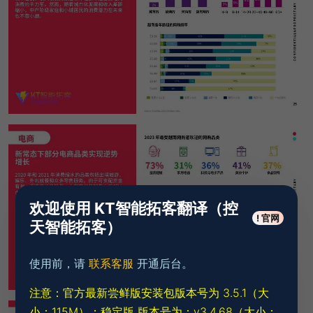
欢迎使用 KT智能拓客翻译（控
! 官网
天智能拓客）
使用前，请
联系客服
开通后台。
注意：官方最新尝鲜版安装包版本号为 3.5.1（大
小：115M）；
稳定版 版本号为：v3.4.68（大小：