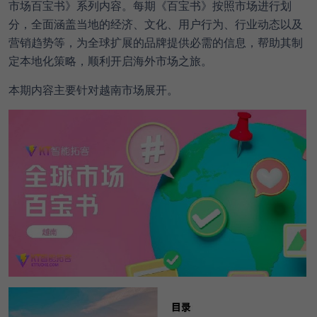
市场百宝书》系列内容。每期《百宝书》按照市场进行划
分，全面涵盖当地的经济、文化、用户行为、行业动态以及
营销趋势等，为全球扩展的品牌提供必需的信息，帮助其制
定本地化策略，顺利开启海外市场之旅。
本期内容主要针对越南市场展开。