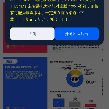
111.54M）若安装包大小与对应版本大小不符，则极
有可能为病毒版本。一定要在官方渠道中下
载！！！切记，切记，切记！！！
关闭
开通团队后台