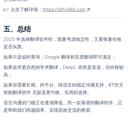
👉 点击了解详情：
https://ktfy999.com
五、总结
2025 年选择翻译软件时，既要考虑
稳定性
，又要衡量
价格
是否实惠
。
欢迎使用 KT智能拓客翻译（控
如果只是临时查询，Google 翻译和百度翻译即可满足；
! 官网
天智能拓客）
如果追求更自然的学术翻译，DeepL 依然是首选，但价格较
高；
使用前，请
联系客服
开通后台。
如果你需要长期、跨平台、跨语言的稳定沟通支持，
KT控天
注意：官方最新尝鲜版安装包版本号为 3.5.1（大
智能翻译软件
无疑是更均衡、实用的选择。
小：115M）；
稳定版 版本号为：v3.4.68（大小：
语言沟通的门槛正在逐渐降低，而一款靠谱的翻译软件，正
111.54M）若安装包大小与对应版本大小不符，则极
是帮助我们跨越国界、实现高效交流的桥梁。
有可能为病毒版本。一定要在官方渠道中下
载！！！切记，切记，切记！！！