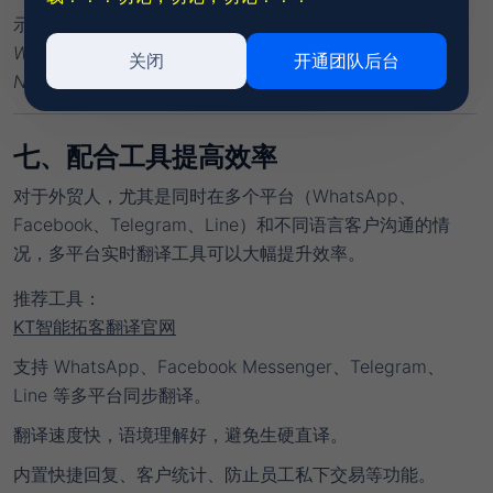
示例
：
We can offer stainless steel bottles at $2.3/pc FOB
关闭
开通团队后台
Ningbo, MOQ 500 units, lead time 15 days.
七、配合工具提高效率
对于外贸人，尤其是同时在多个平台（WhatsApp、
Facebook、Telegram、Line）和不同语言客户沟通的情
况，
多平台实时翻译工具
可以大幅提升效率。
推荐工具
：
KT智能拓客翻译官网
支持 WhatsApp、Facebook Messenger、Telegram、
Line 等多平台同步翻译。
翻译速度快，语境理解好，避免生硬直译。
内置快捷回复、客户统计、防止员工私下交易等功能。