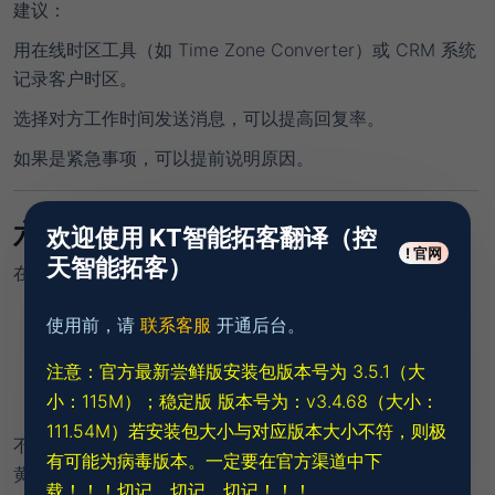
建议
：
用在线时区工具（如 Time Zone Converter）或 CRM 系统
记录客户时区。
选择对方工作时间发送消息，可以提高回复率。
如果是紧急事项，可以提前说明原因。
六、沟通要直击重点
欢迎使用 KT智能拓客翻译（控
! 官网
天智能拓客）
在外贸沟通中，客户最关心的是：
你能提供什么产品？
使用前，请
联系客服
开通后台。
价格、质量、交期如何？
注意：官方最新尝鲜版安装包版本号为 3.5.1（大
售后保障是什么？
小：115M）；
稳定版 版本号为：v3.4.68（大小：
111.54M）若安装包大小与对应版本大小不符，则极
不要在开头聊太多无关内容，尤其不要绕圈子。
有可能为病毒版本。一定要在官方渠道中下
黄金法则
：三句话以内说清核心信息，然后等客户回应。
载！！！切记，切记，切记！！！