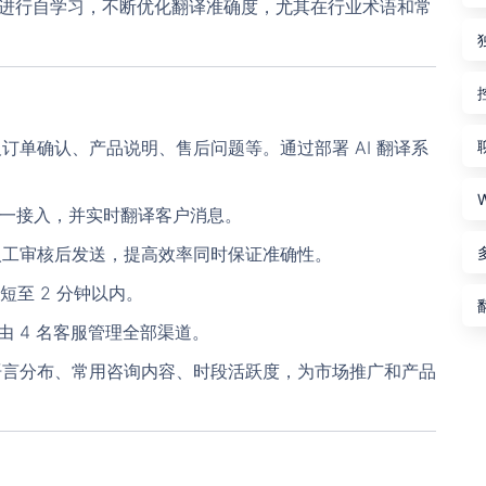
录进行自学习，不断优化翻译准确度，尤其在行业术语和常
订单确认、产品说明、售后问题等。通过部署 AI 翻译系
欢迎使用 KT智能拓客翻译（控天智能拓
! 官网
 等平台统一接入，并实时翻译客户消息。
客）
人工审核后发送，提高效率同时保证准确性。
使用前，请
联系客服
开通后台。
短至 2 分钟以内。
注意：官方最新尝鲜版安装包版本号为 3.5.1（大小：115M）；
由 4 名客服管理全部渠道。
稳定版 版本号为：v3.4.68（大小：111.54M）若安装包大小与
语言分布、常用咨询内容、时段活跃度，为市场推广和产品
应版本大小不符，则极有可能为病毒版本。一定要在官方渠道中
下载！！！切记，切记，切记！！！
关闭
开通团队后台