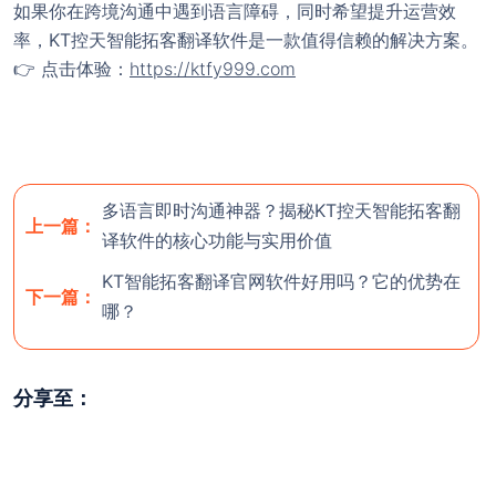
如果你在跨境沟通中遇到语言障碍，同时希望提升运营效
率，
KT控天智能拓客翻译软件
是一款值得信赖的解决方案。
👉 点击体验：
https://ktfy999.com
多语言即时沟通神器？揭秘KT控天智能拓客翻
上一篇：
译软件的核心功能与实用价值
KT智能拓客翻译官网软件好用吗？它的优势在
欢迎使用 KT智能拓客翻译（控
下一篇：
! 官网
哪？
天智能拓客）
使用前，请
联系客服
开通后台。
分享至：
注意：官方最新尝鲜版安装包版本号为 3.5.1（大
小：115M）；
稳定版 版本号为：v3.4.68（大小：
111.54M）若安装包大小与对应版本大小不符，则极