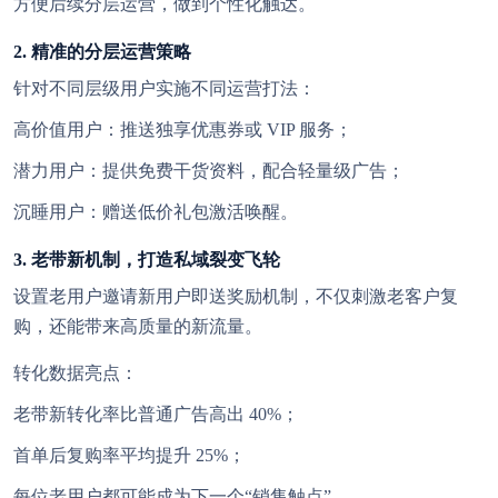
方便后续分层运营，做到个性化触达。
2. 精准的分层运营策略
针对不同层级用户实施不同运营打法：
高价值用户
：推送独享优惠券或 VIP 服务；
潜力用户
：提供免费干货资料，配合轻量级广告；
沉睡用户
：赠送低价礼包激活唤醒。
3. 老带新机制，打造私域裂变飞轮
欢迎使用 KT智能拓客翻译（控
! 官网
天智能拓客）
设置老用户邀请新用户即送奖励机制，不仅刺激老客户复
购，还能带来高质量的新流量。
使用前，请
联系客服
开通后台。
转化数据亮点：
注意：官方最新尝鲜版安装包版本号为 3.5.1（大
老带新转化率比普通广告高出 40%；
小：115M）；
稳定版 版本号为：v3.4.68（大小：
首单后复购率平均提升 25%；
111.54M）若安装包大小与对应版本大小不符，则极
有可能为病毒版本。一定要在官方渠道中下
每位老用户都可能成为下一个“销售触点”。