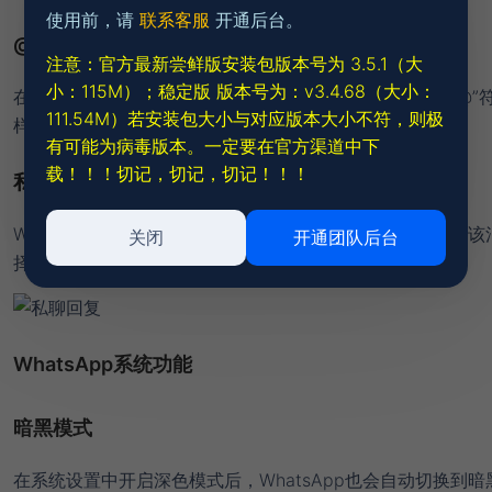
使用前，请
联系客服
开通后台。
@提及功能
注意：官方最新尝鲜版安装包版本号为 3.5.1（大
小：115M）；
稳定版 版本号为：v3.4.68（大小：
在群组中，当你被@提及时，WhatsApp会在对话栏显示“@”
111.54M）若安装包大小与对应版本大小不符，则极
样你就不会错过任何重要消息。
有可能为病毒版本。一定要在官方渠道中下
载！！！切记，切记，切记！！！
私聊回复
WhatsApp还支持在群组中私下回复某个成员的消息。长按该
关闭
开通团队后台
择“私人回复”，即可在该成员的个人对话中继续交流。
WhatsApp系统功能
暗黑模式
在系统设置中开启深色模式后，WhatsApp也会自动切换到暗