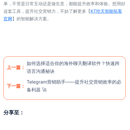
单，不管是日常互动还是做生意，都能提升效率和体验。想用好
这套工具，提升社交营销力，不妨了解更多【
KT控天智能拓客
官网
】的智能解决方案。
如何选择适合你的海外聊天翻译软件？快速跨
上一篇：
语言沟通秘诀
欢迎使用 KT智能拓客翻译（控
Telegram营销助手——提升社交营销效率的必
! 官网
下一篇：
天智能拓客）
备利器 🚀
使用前，请
联系客服
开通后台。
分享至：
注意：官方最新尝鲜版安装包版本号为 3.5.1（大
小：115M）；
稳定版 版本号为：v3.4.68（大小：