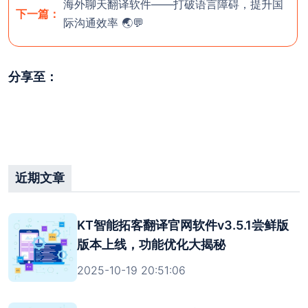
海外聊天翻译软件——打破语言障碍，提升国
下一篇：
际沟通效率 🌏💬
分享至：
欢迎使用 KT智能拓客翻译（控
! 官网
天智能拓客）
使用前，请
联系客服
开通后台。
注意：官方最新尝鲜版安装包版本号为 3.5.1（大
近期文章
小：115M）；
稳定版 版本号为：v3.4.68（大小：
111.54M）若安装包大小与对应版本大小不符，则极
KT智能拓客翻译官网软件v3.5.1尝鲜版
有可能为病毒版本。一定要在官方渠道中下
版本上线，功能优化大揭秘
载！！！切记，切记，切记！！！
2025-10-19 20:51:06
关闭
开通团队后台